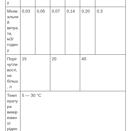
у
Мінім
0,03
0,05
0,07
0,14
0,20
0,3
альни
й
витра
та,
м3/
годин
у
Поріг
15
20
40
чутли
вості,
не
більш
, л
Темп
5 — 30 °C
ерату
ра
вимір
юван
ої
рідин