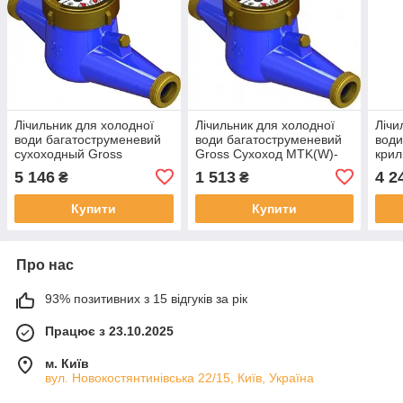
Лічильник для холодної
Лічильник для холодної
Лічи
води багатоструменевий
води багатоструменевий
води
сухоходный Gross
Gross Сухоход MTK(W)-
крил
MTK(W)-UA 50F R80
UA 15 R80
MTK
5 146
1 513
4 2
₴
₴
Купити
Купити
Про нас
93% позитивних з 15 відгуків за рік
Працює з 23.10.2025
м. Київ
вул. Новокостянтинівська 22/15, Київ, Україна