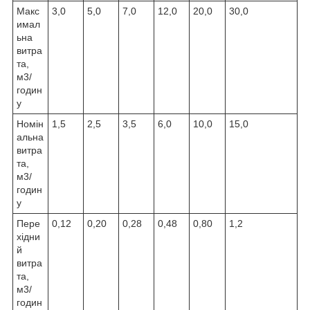
Макс
3,0
5,0
7,0
12,0
20,0
30,0
имал
ьна
витра
та,
м3/
годин
у
Номін
1,5
2,5
3,5
6,0
10,0
15,0
альна
витра
та,
м3/
годин
у
Пере
0,12
0,20
0,28
0,48
0,80
1,2
хідни
й
витра
та,
м3/
годин