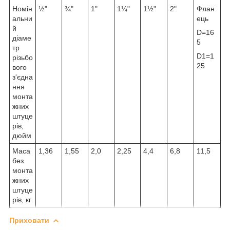
Номін
½"
¾"
1"
1¼"
1½"
2"
Флан
альни
ець
й
D=16
діаме
5
тр
D1=1
різьбо
25
вого
з'єдна
ння
монта
жних
штуце
рів,
дюйм
Маса
1,36
1,55
2,0
2,25
4,4
6,8
11,5
без
монта
жних
штуце
рів, кг
Приховати