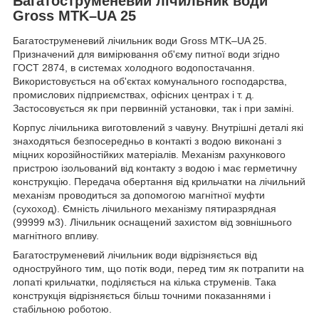
Багатоструменевий лічильник води
Gross MTK–UA 25
Багатоструменевий лічильник води Gross MTK–UA 25.
Призначений для вимірювання об'єму питної води згідно
ГОСТ 2874, в системах холодного водопостачання.
Використовується на об'єктах комунального господарства,
промислових підприємствах, офісних центрах і т. д.
Застосовується як при первинній установки, так і при заміні.
Корпус лічильника виготовлений з чавуну. Внутрішні деталі які
знаходяться безпосередньо в контакті з водою виконані з
міцних корозійностійких матеріалів. Механізм рахункового
пристрою ізольований від контакту з водою і має герметичну
конструкцію. Передача обертання від крильчатки на лічильний
механізм проводиться за допомогою магнітної муфти
(сухоход). Ємність лічильного механізму пятиразрядная
(99999 м3). Лічильник оснащений захистом від зовнішнього
магнітного впливу.
Багатоструменевий лічильник води відрізняється від
одноструйного тим, що потік води, перед тим як потрапити на
лопаті крильчатки, поділяється на кілька струменів. Така
конструкція відрізняється більш точними показаннями і
стабільною роботою.