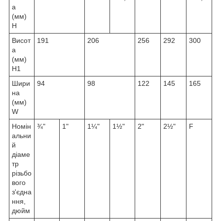
а
(мм)
H
Висот
191
206
256
292
300
а
(мм)
H1
Шири
94
98
122
145
165
на
(мм)
W
Номін
¾"
1"
1¼"
1½"
2"
2½"
F
альни
й
діаме
тр
різьбо
вого
з'єдна
ння,
дюйм