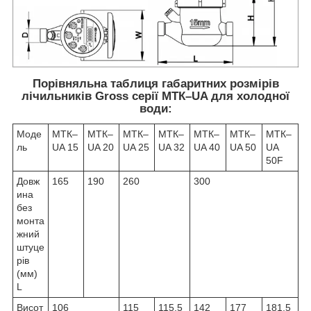
Порівняльна таблиця габаритних розмірів
лічильників Gross серії МТК–UA для холодної
води:
Моде
МТК–
МТК–
МТК–
МТК–
МТК–
МТК–
МТК–
ль
UA 15
UA 20
UA 25
UA 32
UA 40
UA 50
UA
50F
Довж
165
190
260
300
ина
без
монта
жний
штуце
рів
(мм)
L
Висот
106
115
115,5
142
177
181,5