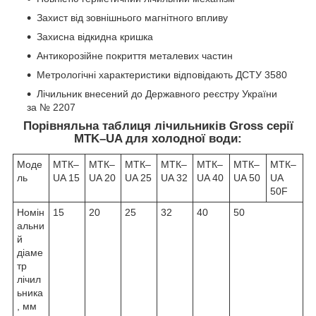
Захист від зовнішнього магнітного впливу
Захисна відкидна кришка
Антикорозійне покриття металевих частин
Метрологічні характеристики відповідають ДСТУ 3580
Лічильник внесений до Державного реєстру України
за № 2207
Порівняльна таблиця лічильників Gross серії
MTK–UA для холодної води:
Моде
МТК–
МТК–
МТК–
МТК–
МТК–
МТК–
МТК–
ль
UA 15
UA 20
UA 25
UA 32
UA 40
UA 50
UA
50F
Номін
15
20
25
32
40
50
альни
й
діаме
тр
лічил
ьника
, мм