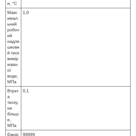
и, °C
Макс
1,0
имал
ьний
робоч
ий
надли
шкови
й тиск
вимір
юван
ої
води,
МПа
Втрат
0,1
а
тиску,
не
більш
е,
МПа
Ємніс
99999