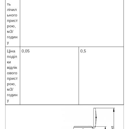
ть
лічил
ьного
прист
рою,
м3/
годин
у
Ціна
0,05
0,5
поділ
ки
відлік
ового
прист
рою,
м3/
годин
у