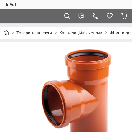
InVol
Товари та послуги
Каналізаційні системи
Фітинги для