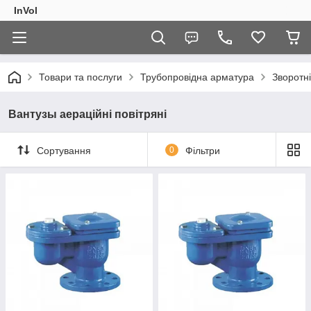
InVol
Товари та послуги
Трубопровідна арматура
Зворотн
Вантузы аераційні повітряні
Сортування
0
Фільтри