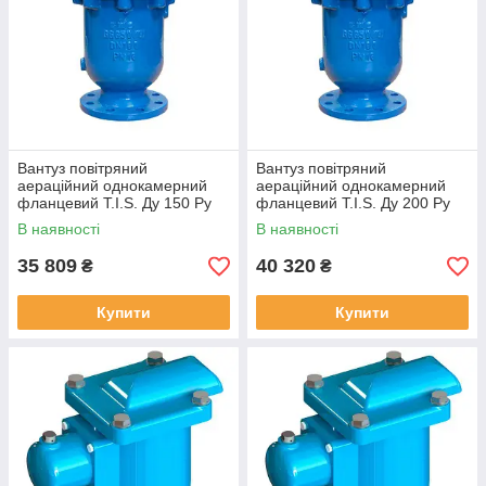
Вантуз повітряний
Вантуз повітряний
аераційний однокамерний
аераційний однокамерний
фланцевий T.I.S. Ду 150 Ру
фланцевий T.I.S. Ду 200 Ру
16
16
В наявності
В наявності
35 809
40 320
₴
₴
Купити
Купити