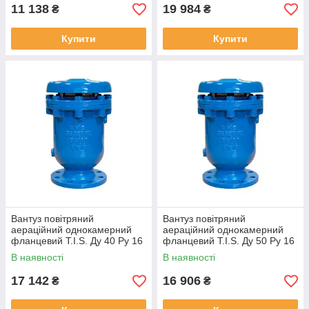
11 138
19 984
₴
₴
Купити
Купити
Вантуз повітряний
Вантуз повітряний
аераційний однокамерний
аераційний однокамерний
фланцевий T.I.S. Ду 40 Ру 16
фланцевий T.I.S. Ду 50 Ру 16
В наявності
В наявності
17 142
16 906
₴
₴