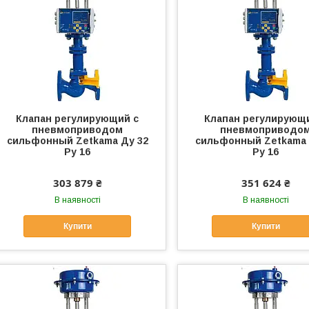
Клапан регулирующий с
Клапан регулирующ
пневмоприводом
пневмоприводо
сильфонный Zetkama Ду 32
сильфонный Zetkama 
Ру 16
Ру 16
303 879 ₴
351 624 ₴
В наявності
В наявності
Купити
Купити