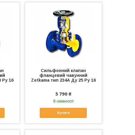
ан
Сильфонний клапан
ий
фланцевий чавунний
 Ру 16
Zetkama тип 234А Ду 25 Ру 16
5 790 ₴
В наявності
Купити