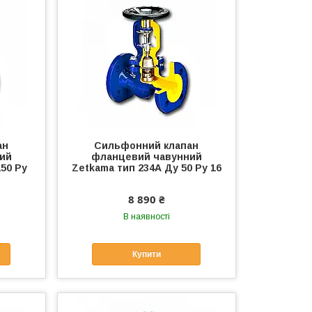
ан
Сильфонний клапан
ий
фланцевий чавунний
50 Ру
Zetkama тип 234А Ду 50 Ру 16
8 890 ₴
В наявності
Купити