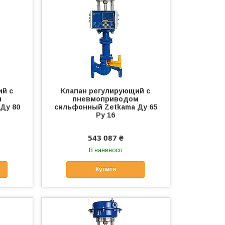
ий с
Клапан регулирующий с
м
пневмоприводом
Ду 80
сильфонный Zetkama Ду 65
Ру 16
543 087 ₴
В наявності
Купити