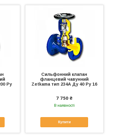
ан
Сильфонний клапан
ий
фланцевий чавунний
00 Ру
Zetkama тип 234А Ду 40 Ру 16
7 750 ₴
В наявності
Купити