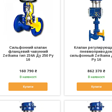
Сильфонний клапан
Клапан регулирующ
фланцевий чавунний
пневмоприводо
Zetkama тип 234А Ду 250 Ру
сильфонный Zetkama 
16
Ру 16
160 790 ₴
862 370 ₴
В наявності
В наявності
Купити
Купити