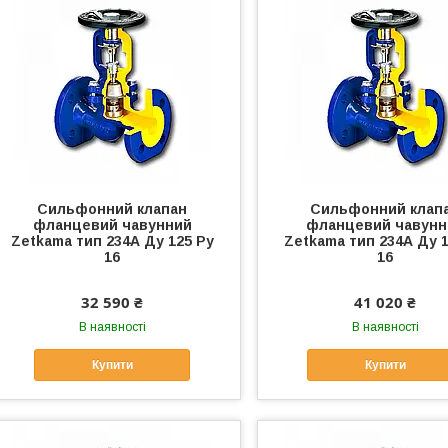
Сильфонний клапан
Сильфонний клап
фланцевий чавунний
фланцевий чавунн
Zetkama тип 234А Ду 125 Ру
Zetkama тип 234А Ду 1
16
16
32 590 ₴
41 020 ₴
В наявності
В наявності
Купити
Купити