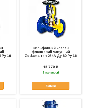
ан
Сильфонний клапан
ий
фланцевий чавунний
 Ру 16
Zetkama тип 234А Ду 80 Ру 16
15 770 ₴
В наявності
Купити