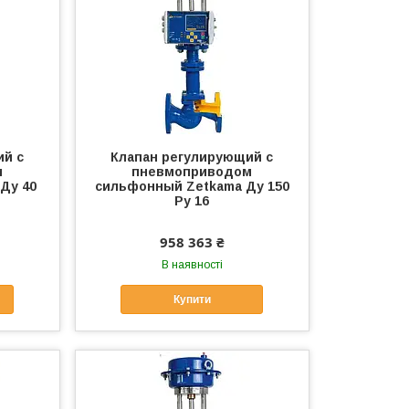
ий с
Клапан регулирующий с
м
пневмоприводом
Ду 40
сильфонный Zetkama Ду 150
Ру 16
958 363 ₴
В наявності
Купити