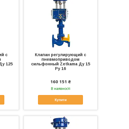
ий с
Клапан регулирующий с
м
пневмоприводом
Ду 125
сильфонный Zetkama Ду 15
Ру 16
160 151 ₴
В наявності
Купити