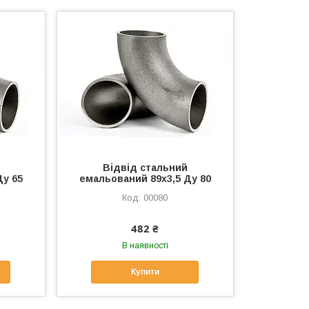
Відвід стальний
Ду 65
емальований 89х3,5 Ду 80
00080
482 ₴
В наявності
Купити