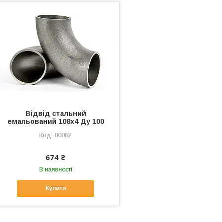
Відвід стальний
емальований 108х4 Ду 100
00082
674 ₴
В наявності
Купити