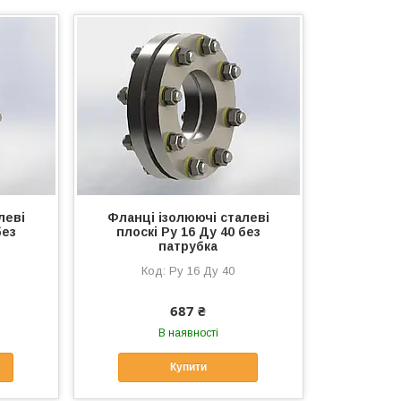
леві
Фланці ізолюючі сталеві
без
плоскі Ру 16 Ду 40 без
патрубка
Ру 16 Ду 40
687 ₴
В наявності
Купити