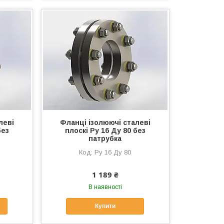
леві
Фланці ізолюючі сталеві
без
плоскі Ру 16 Ду 80 без
патрубка
Ру 16 Ду 80
1 189 ₴
В наявності
Купити