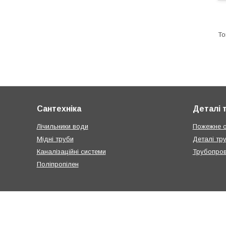
Сантехніка
Деталі 
Лічильники води
Пожежне 
Мідні труби
Деталі тр
Каналізаційні системи
Трубопров
Поліпропілен