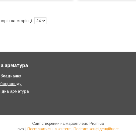
та арматура
обладнання
убопроводу
ідна арматура
Сайт створений на маркетплейсі
Prom.ua
Invol |
Поскаржитися на контент
|
Політика конфіденційності