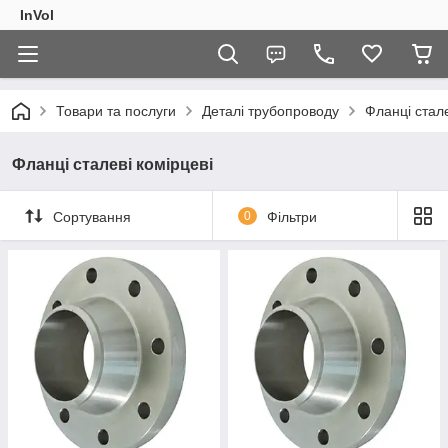
InVol
Товари та послуги
Деталі трубопроводу
Фланці стал
Фланці сталеві комірцеві
Сортування
0
Фільтри