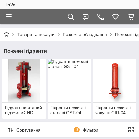
InVol
Товари та послуги
Пожежне обладнання
Пожежні гі
Пожежні гідранти
Гідрант пожежний
Гідранти пожежні
Гідранти пожежні
підземний HDI
сталеві GST-04
чавунні GIR-04
Сортування
0
Фільтри